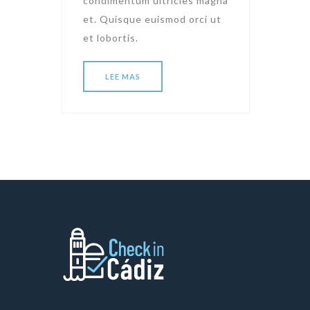
condimentum ultricies magna
et. Quisque euismod orci ut
et lobortis.
LEE MAS